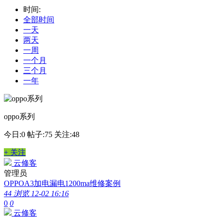
时间:
全部时间
一天
两天
一周
一个月
三个月
一年
oppo系列
今日:0
帖子:75
关注:48
+ 关注
云修客
管理员
OPPOA3加电漏电1200ma维修案例
44 浏览
12-02 16:16
0
0
云修客