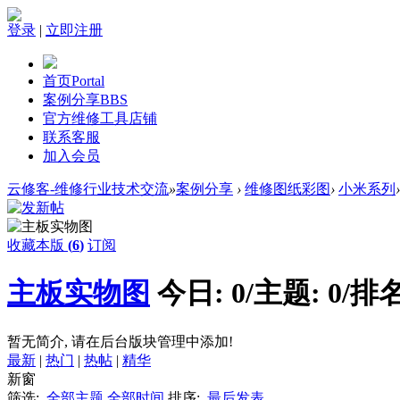
登录
|
立即注册
首页
Portal
案例分享
BBS
官方维修工具店铺
联系客服
加入会员
云修客-维修行业技术交流
»
案例分享
›
维修图纸彩图
›
小米系列
›
收藏本版
(
6
)
订阅
主板实物图
今日:
0
/
主题:
0
/
排名
暂无简介, 请在后台版块管理中添加!
最新
|
热门
|
热帖
|
精华
新窗
筛选:
全部主题
全部时间
排序:
最后发表