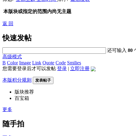
本版块或指定的范围内尚无主题
返 回
快速发帖
还可输入
80
高级模式
B
Color
Image
Link
Quote
Code
Smilies
您需要登录后才可以发帖
登录
|
立即注册
本版积分规则
发表帖子
版块推荐
百宝箱
更多
随手拍