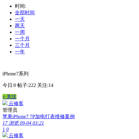
时间:
全部时间
一天
两天
一周
一个月
三个月
一年
iPhone7系列
今日:0
帖子:222
关注:14
+ 关注
云修客
管理员
苹果iPhone7 7P加电打表维修案例
17 浏览
09-04 03:21
1
0
云修客