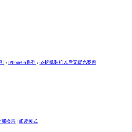
系列
›
iPhone6S系列
›
6S拆机装机以后无背光案例
全部楼层
|
阅读模式