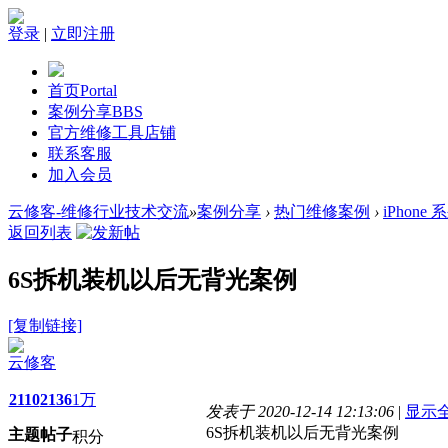
登录
|
立即注册
首页
Portal
案例分享
BBS
官方维修工具店铺
联系客服
加入会员
云修客-维修行业技术交流
»
案例分享
›
热门维修案例
›
iPhone 
返回列表
6S拆机装机以后无背光案例
[复制链接]
云修客
2110
2136
1万
发表于 2020-12-14 12:13:06
|
显示
6S拆机装机以后无背光案例
主题
帖子
积分