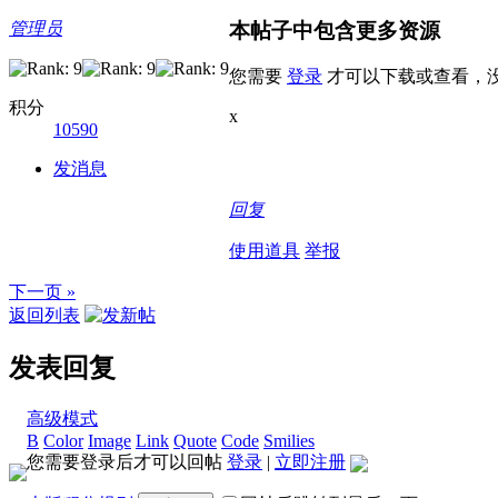
本帖子中包含更多资源
管理员
您需要
登录
才可以下载或查看，
积分
x
10590
发消息
回复
使用道具
举报
下一页 »
返回列表
发表回复
高级模式
B
Color
Image
Link
Quote
Code
Smilies
您需要登录后才可以回帖
登录
|
立即注册