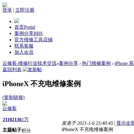
登录
|
立即注册
首页
Portal
案例分享
BBS
官方维修工具店铺
联系客服
加入会员
云修客-维修行业技术交流
»
案例分享
›
热门维修案例
›
iPhone 
返回列表
iPhoneX 不充电维修案例
[复制链接]
云修客
2110
2136
1万
发表于 2021-1-6 23:40:45
|
显示全
iPhoneX 不充电维修案例
主题
帖子
积分