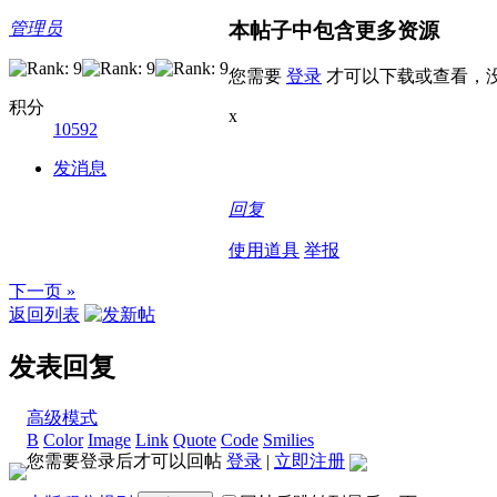
本帖子中包含更多资源
管理员
您需要
登录
才可以下载或查看，
积分
x
10592
发消息
回复
使用道具
举报
下一页 »
返回列表
发表回复
高级模式
B
Color
Image
Link
Quote
Code
Smilies
您需要登录后才可以回帖
登录
|
立即注册