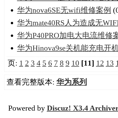
华为nova6SE无wifi维修案例
(
华为mate40RS人为造成无WI
华为P40PRO加电大电流维修
华为Hinova9se关机能充
页:
1
2
3
4
5
6
7
8
9
10
[11]
12
13
查看完整版本:
华为系列
Powered by
Discuz! X3.4 Archive