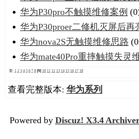
华为P30pro不触摸维修案例
(
华为P30proer二修机灭屏
华为nova2S无触摸维修思路
(
华为mate40Pro重摔触摸失
页:
1
2
3
4
5
6
7
8
[9]
10
11
12
13
14
15
16
17
18
查看完整版本:
华为系列
Powered by
Discuz! X3.4 Archive