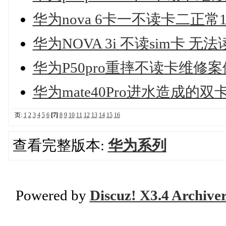
华为nova 6卡一不读卡二正常
华为NOVA 3i 不读sim卡 无
华为P50pro重摔不读卡维修案
华为mate40Pro进水造成的
页:
1
2
3
4
5
6
[7]
8
9
10
11
12
13
14
15
16
查看完整版本:
华为系列
Powered by
Discuz! X3.4 Archive